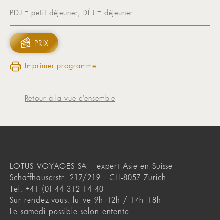
PDJ = petit déjeuner, DÉJ = déjeuner
PRIX
Imprimer programme
Retour à la vue d'ensemble
LOTUS VOYAGES SA – expert Asie en Suisse
Schaffhauserstr. 217/219 CH-8057 Zurich
Tel. +41 (0) 44 312 14 40
Sur rendez-vous: lu–ve 9h–12h / 14h–18h
Le samedi possible selon entente