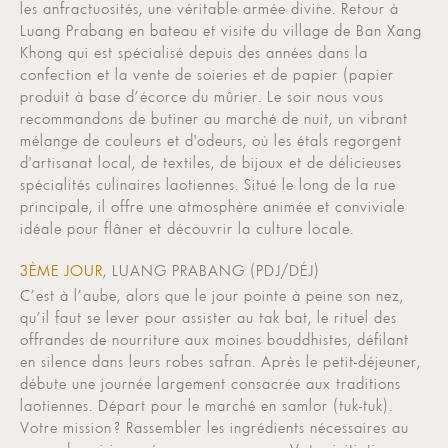
les anfractuosités, une véritable armée divine. Retour à
Luang Prabang en bateau et visite du village de Ban Xang
Khong qui est spécialisé depuis des années dans la
confection et la vente de soieries et de papier (papier
produit à base d’écorce du mûrier. Le soir nous vous
recommandons de butiner au marché de nuit, un vibrant
mélange de couleurs et d'odeurs, où les étals regorgent
d'artisanat local, de textiles, de bijoux et de délicieuses
spécialités culinaires laotiennes. Situé le long de la rue
principale, il offre une atmosphère animée et conviviale
idéale pour flâner et découvrir la culture locale.
3ÈME JOUR
, LUANG PRABANG (PDJ/DÉJ)
C’est à l’aube, alors que le jour pointe à peine son nez,
qu’il faut se lever pour assister au tak bat, le rituel des
offrandes de nourriture aux moines bouddhistes, défilant
en silence dans leurs robes safran. Après le petit-déjeuner,
débute une journée largement consacrée aux traditions
laotiennes. Départ pour le marché en samlor (tuk-tuk).
Votre mission ? Rassembler les ingrédients nécessaires au