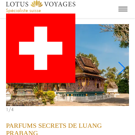
Spécialiste suisse
de l'Asie
1/4
2/
PARFUMS SECRETS DE LUANG
PRABANG