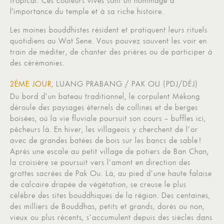
l'importance du temple et à sa riche histoire.
Les moines bouddhistes résident et pratiquent leurs rituels
quotidiens au Wat Sene. Vous pouvez souvent les voir en
train de méditer, de chanter des prières ou de participer à
des cérémonies.
2ÈME JOUR,
LUANG PRABANG / PAK OU (PDJ/DÉJ)
Du bord d’un bateau traditionnel, le corpulent Mékong
déroule des paysages éternels de collines et de berges
boisées, où la vie fluviale poursuit son cours – buffles ici,
pêcheurs là. En hiver, les villageois y cherchent de l’or
avec de grandes batées de bois sur les bancs de sable !
Après une escale au petit village de potiers de Ban Chan,
la croisière se poursuit vers l’amont en direction des
grottes sacrées de Pak Ou. Là, au pied d’une haute falaise
de calcaire drapée de végétation, se creuse le plus
célèbre des sites bouddhiques de la région. Des centaines,
des milliers de Bouddhas, petits et grands, dorés ou non,
vieux ou plus récents, s’accumulent depuis des siècles dans