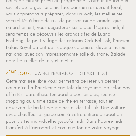
cours de cuisine prévu au programme. Votre initiation aux
secrets de la gastronomie lao, dans un restaurant local,
vous apprendra à préparer, dans un wok, les meilleures
spécialités à base de riz, de poisson ou de viande, que,
naturellement, vous dégusterez sur place. L’après-midi, il
sera temps de découvrir les grands sites de Luang
Prabang : le petit village des artisans Ock Pol Tok, l’ancien
Palais Royal datant de l’époque coloniale, devenu musée
national avec son impressionnante salle du trône. Balade
dans les ruelles de la vieille ville.
ÈME
4
JOUR,
LUANG PRABANG – DÉPART (PDJ)
Cette matinée libre vous permettra de jeter un dernier
coup d’œil à l’ancienne capitale du royaume lao selon vos
affinités : parenthèse temporelle des temples, séance
shopping ou ultime tasse de thé en terrasse, tout en
observant le ballet des moines et des tuk-tuk. Une voiture
avec chauffeur et guide sont à votre entière disposition
pour visites individuelles jusqu’à midi. Dans l’après-midi
transfert à l’aéroport et continuation de votre voyage.