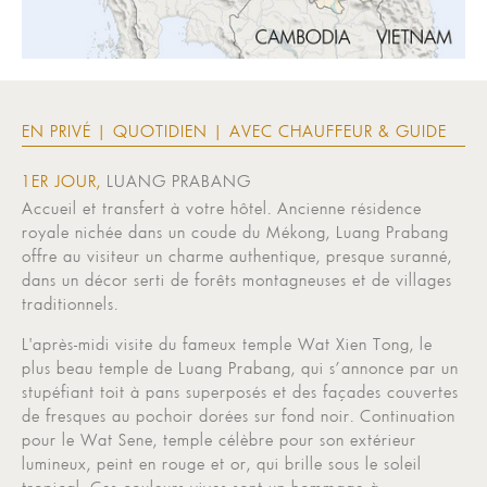
EN PRIVÉ | QUOTIDIEN | AVEC CHAUFFEUR & GUIDE
1ER JOUR,
LUANG PRABANG
Accueil et transfert à votre hôtel. Ancienne résidence
royale nichée dans un coude du Mékong, Luang Prabang
offre au visiteur un charme authentique, presque suranné,
dans un décor serti de forêts montagneuses et de villages
traditionnels.
L'après-midi visite du fameux temple Wat Xien Tong, le
plus beau temple de Luang Prabang, qui s’annonce par un
stupéfiant toit à pans superposés et des façades couvertes
de fresques au pochoir dorées sur fond noir. Continuation
pour le Wat Sene, temple célèbre pour son extérieur
lumineux, peint en rouge et or, qui brille sous le soleil
tropical. Ces couleurs vives sont un hommage à