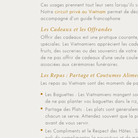
Ces usages prennent tout leur sens lorsqu’ils 
Notre
circuit privé au Vietnam
permet de déco
accompagné d’un guide francophone
Les Cadeaux et les Offrandes
Offrir des cadeaux est une pratique courante, 
spéciales. Les Vietnamiens apprécient les ca
fruits, des sucreries ou des souvenirs de votre
de ne pas offrir de cadeaux d'une seule coule
associées aux cérémonies funéraires.
Les Repas : Partage et Coutumes Alime
Les repas au Vietnam sont des moments de pa
Les Baguettes : Les Vietnamiens mangent sou
de ne pas planter vos baguettes dans le riz, 
Partage des Plats : Les plats sont générale
chacun se serve. Attendez souvent que la
avant de vous servir.
Les Compliments et le Respect des Hôtes : Si
poli de complimenter la nourriture et de mo