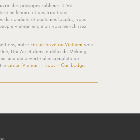
uvrir des paysages sublimes. C'est
ure millénaire et des traditions
es de conduite et coutumes locales, vous
peuple vietnamien, mais vous enrichissez
nditions, notre
circuit privé au Vietnam
vous
Hué, Hoi An et dans le delta du Mékong,
Pour une découverte plus complète de
otre
circuit Vietnam – Laos – Cambodge,
se