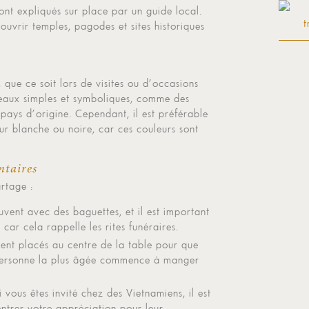
sont expliqués sur place par un guide local.
uvrir temples, pagodes et sites historiques
que ce soit lors de visites ou d’occasions
deaux simples et symboliques, comme des
 pays d’origine. Cependant, il est préférable
ur blanche ou noire, car ces couleurs sont
ntaires
rtage :
vent avec des baguettes, et il est important
car cela rappelle les rites funéraires.
ment placés au centre de la table pour que
 personne la plus âgée commence à manger
 vous êtes invité chez des Vietnamiens, il est
ntrer votre appréciation pour leur