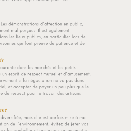
. Les démonstrations d’affection en public,
ement mal perçues. Il est également
s les lieux publics, en particulier lors de
ersonnes qui font preuve de patience et de
és
ourante dans les marchés et les petits
s un esprit de respect mutuel et d’amusement.
nervement si la négociation ne va pas dans
ntiel, et accepter de payer un peu plus que le
 de respect pour le travail des artisans
ent
iversifiée, mais elle est parfois mise à mal
ation de l’environnement, évitez de jeter vos
isez les poubelles et participez activement à