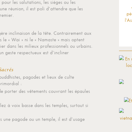
 pour les salutations, les sièges ou les
une réunion, il est poli d’attendre que les
remier.
égère inclinaison de la tête. Contrairement aux
s le « Wai » ni le « Namaste » mais optent
er dans les milieux professionnels ou urbains.
n geste respectueux est d’incliner
Sacrés
ddhistes, pagodes et lieux de culte
primordial :
e porter des vêtements couvrant les épaules
lez à voix basse dans les temples, surtout si
ns une pagode ou un temple, il est d’usage