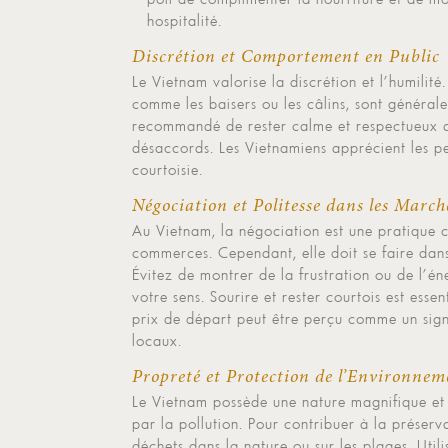
hospitalité.
Discrétion et Comportement en Public
Le Vietnam valorise la discrétion et l’humilité
comme les baisers ou les câlins, sont général
recommandé de rester calme et respectueux dan
désaccords. Les Vietnamiens apprécient les p
courtoisie.
Négociation et Politesse dans les March
Au Vietnam, la négociation est une pratique c
commerces. Cependant, elle doit se faire dan
Évitez de montrer de la frustration ou de l’é
votre sens. Sourire et rester courtois est esse
prix de départ peut être perçu comme un signe
locaux.
Propreté et Protection de l’Environnem
Le Vietnam possède une nature magnifique et d
par la pollution. Pour contribuer à la préserv
déchets dans la nature ou sur les plages. Util