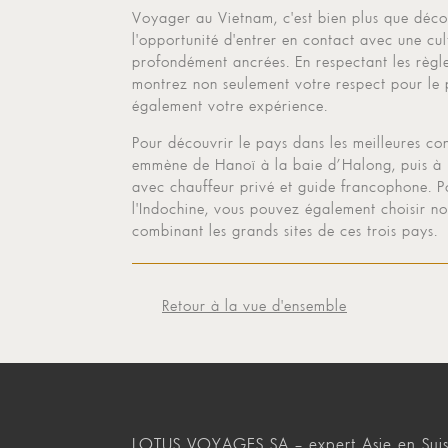
Voyager au Vietnam, c'est bien plus que déco
l'opportunité d'entrer en contact avec une cult
profondément ancrées. En respectant les règl
montrez non seulement votre respect pour le 
également votre expérience.
Pour découvrir le pays dans les meilleures co
emmène de Hanoï à la baie d’Halong, puis à 
avec chauffeur privé et guide francophone. 
l'Indochine, vous pouvez également choisir n
combinant les grands sites de ces trois pays.
Retour à la vue d'ensemble
LOTUS VOYAGES SA – expert Asie en Suis